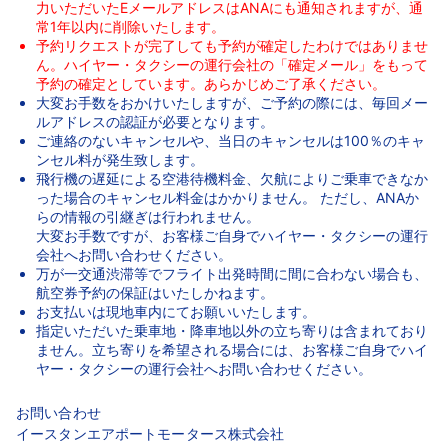
力いただいたEメールアドレスはANAにも通知されますが、通
常1年以内に削除いたします。
予約リクエストが完了しても予約が確定したわけではありませ
ん。
ハイヤー・タクシーの運行会社
の「確定メール」をもって
予約の確定としています。あらかじめご了承ください。
大変お手数をおかけいたしますが、ご予約の際には、毎回メー
ルアドレスの認証が必要となります。
ご連絡のないキャンセルや、当日のキャンセルは100％のキャ
ンセル料が発生致します。
飛行機の遅延による空港待機料金、欠航によりご乗車できなか
った場合のキャンセル料金はかかりません。 ただし、ANAか
らの情報の引継ぎは行われません。
大変お手数ですが、お客様ご自身で
ハイヤー・タクシーの運行
会社
へお問い合わせください。
万が一交通渋滞等でフライト出発時間に間に合わない場合も、
航空券予約の保証はいたしかねます。
お支払いは現地車内にてお願いいたします。
指定いただいた乗車地・降車地以外の立ち寄りは含まれており
ません。立ち寄りを希望される場合には、お客様ご自身でハイ
ヤー・タクシーの運行会社へお問い合わせください。
お問い合わせ
イースタンエアポートモータース株式会社