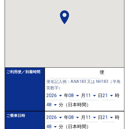
便
ご利用便／
到着時間
便名記入例：ANA183 又は NH183（半角
英数字）
年
月
日
時
分
（日本時間）
ご乗車日時
年
月
日
時
分
（日本時間）